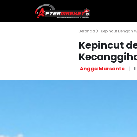
Beranda
Kepincut Dengan W
Kepincut d
Kecanggih
Angga Marsanto
|
1