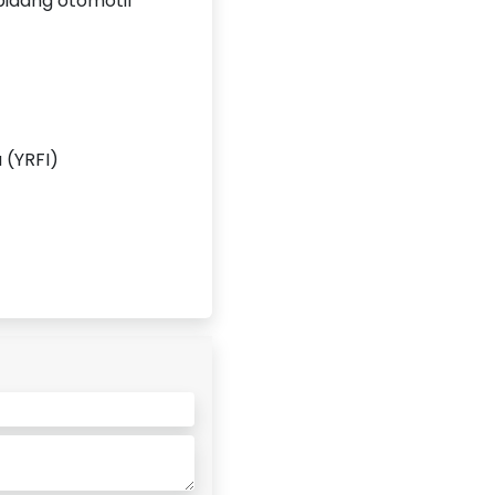
ibidang otomotif
 (YRFI)