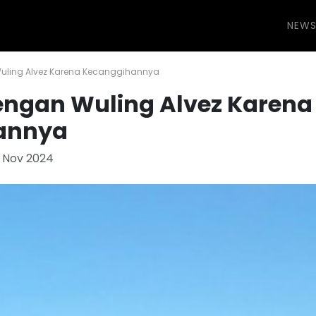
NEW
uling Alvez Karena Kecanggihannya
engan Wuling Alvez Karena
annya
1 Nov 2024