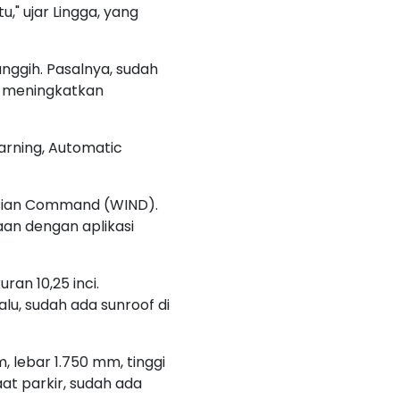
u," ujar Lingga, yang
anggih. Pasalnya, sudah
n meningkatkan
arning, Automatic
onesian Command (WIND).
aan dengan aplikasi
an 10,25 inci.
lu, sudah ada sunroof di
 lebar 1.750 mm, tinggi
at parkir, sudah ada