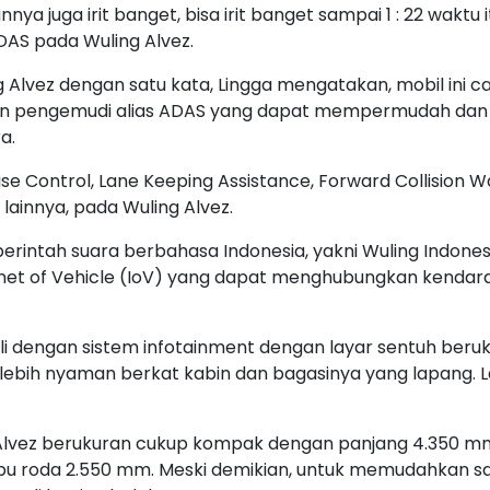
nya juga irit banget, bisa irit banget sampai 1 : 22 waktu it
DAS pada Wuling Alvez.
g Alvez dengan satu kata, Lingga mengatakan, mobil ini c
uan pengemudi alias ADAS yang dapat mempermudah da
a.
se Control, Lane Keeping Assistance, Forward Collision W
lainnya, pada Wuling Alvez.
tur perintah suara berbahasa Indonesia, yakni Wuling Ind
ternet of Vehicle (IoV) yang dapat menghubungkan kendar
li dengan sistem infotainment dengan layar sentuh berukur
 lebih nyaman berkat kabin dan bagasinya yang lapang. La
Alvez berukuran cukup kompak dengan panjang 4.350 mm,
bu roda 2.550 mm. Meski demikian, untuk memudahkan sa