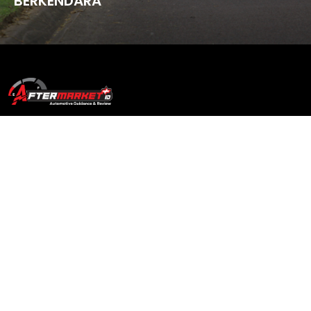
BERKENDARA
Aftermarketplus.id merupakan platform media digital yang berfokus
pada dunia otomotif di Indonesia. Bertujuan sebagai sumber
panduan terpercaya bagi penggemar dan pelaku industri otomotif
dengan informasi berkualitas.
Page
About Us
Redaksi
Sosial Media
Contact Us