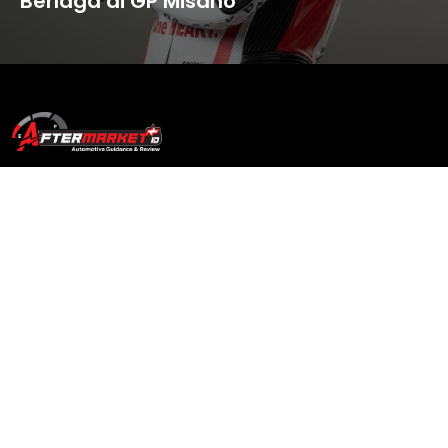
Berlaga di GP Misano
Aftermarketplus.id merupakan platform media digital yang berfokus
pada dunia otomotif di Indonesia. Bertujuan sebagai sumber
panduan terpercaya bagi penggemar dan pelaku industri otomotif
dengan informasi berkualitas.
Page
About Us
Redaksi
Sosial Media
Contact Us