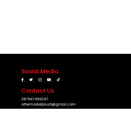
Sosial Media
Contact Us
087847489247
aftermarketplus9@gmail.com