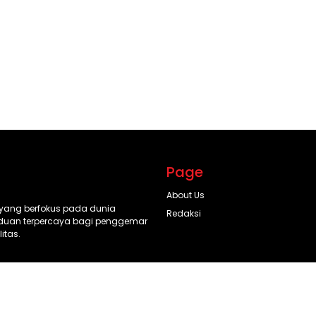
Page
About Us
l yang berfokus pada dunia
Redaksi
anduan terpercaya bagi penggemar
itas.
© 2025 Aftermarketplus.id. All rights reserved.