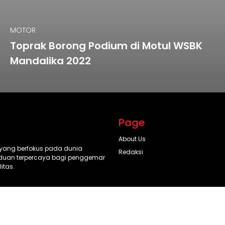
MOTOR
Toprak Borong Podium di Motul WSBK
Mandalika 2022
Page
About Us
l yang berfokus pada dunia
Redaksi
anduan terpercaya bagi penggemar
itas.
© 2025 Aftermarketplus.id. All rights reserved.