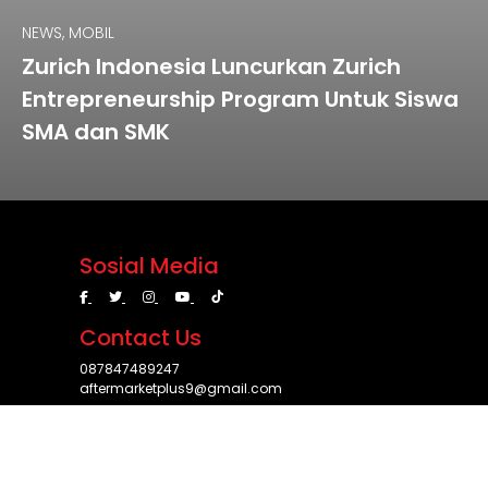
NEWS, MOBIL
Zurich Indonesia Luncurkan Zurich
Entrepreneurship Program Untuk Siswa
SMA dan SMK
Sosial Media
Contact Us
087847489247
aftermarketplus9@gmail.com